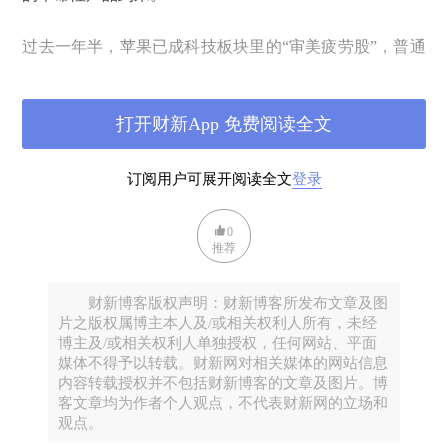
过去一年半，苹果已成科技板块里的“审美疲劳股”，普通
的事件根本无法刺激起它的股价，而它的产品推新周期依
然没有明显改变。
打开财新App 免费阅读全文
苹果已经显示出迹象，将使出各种手段，延缓这一趋势。
订阅用户可展开阅读全文
登录
昨日财报发布透露至少两大手段：
0
1、 拆股：6月初，苹果股票将1拆7。
推荐
2、 巨量回购。它宣布从目前至年底，将新增300亿美
财新博客版权声明：财新博客所发布文章及图
元回购量。
片之版权属博主本人及/或相关权利人所有，未经
博主及/或相关权利人单独授权，任何网站、平面
媒体不得予以转载。财新网对相关媒体的网站信息
在我看来，这两个手段，基本填补了今年的股价提升空
内容转载授权并不包括财新博客的文章及图片。博
客文章均为作者个人观点，不代表财新网的立场和
间。6月份，苹果全球开发者大会上，可能发布iPhone6或
观点。
者可穿戴终端。未来一个多月，惯用的产品炒作与饥饿营