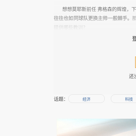
想想莫耶斯前任 弗格森的辉煌，
往往也如同球队更换主帅一般棘手。
提供哪些教训？
以下内容由钛媒体译者若离编译自
【若离/钛媒编译】从一开始，莫
还
英超豪门曼联本周在官网宣布主教
话题：
经济
科技
嘘曼联辉煌不再者有之。至少数据能说
个月，曼联眼看着要面对20多年来最
曼联，是英国经营最成功的顶级职
莫耶斯的前任弗格森爵士执导下夺得，包括