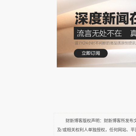
队27年之久——如果将他比作一家企
普500成份股公司的高管才能比肩；
“股神”巴菲特和率领甲骨文的拉里·艾
在企业境况最好的时候，CEO的
足球俱乐部或是一家远近闻名的企业
作为一家年收入逾6亿美元的纽约上
以营利为目的的企业。
怎样选择“下一位”？
有关CEO任期的几项研究曾发现
财新博客版权声明：财新博客所发布文章
的盈利一般都会受到影响。
一项有关
及/或相关权利人单独授权，任何网站、
企业盈利能力，得出结论认为：