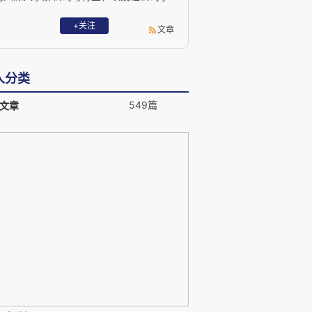
解自己的首选。
+关注
文章
人分类
549篇
文章