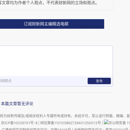
客文章均为作者个人观点，不代表财新网的立场和观点。
对企业最有利；而标普500
成份股企业的首席执行官
订阅财新网主编精选电邮
后取得的成就能与自己长期任职的前任媲美——即使是通
夫·鲍尔默和苹果的蒂姆·库克也不例外。
也正是中国一句
tners的董事会决策咨询负责人约翰·普尔基斯曾如此总结：
新网观点
发布
现“只可能逊色”（they can only do worse）。
新任CEO的要求会高得多。可惜，这些“新官”几乎不可
本篇文章暂无评论
位时兼有的运气与技术。他们要是奢望重现昔日辉煌，无
权为财新传媒及/或相关权利人专属所有或持有。未经许可，禁止进行转载、摘编、
京ICP备10026701号-8
|
网信算备110105862729401250013号
|
京公网安备 11
广播电视节目制作经营许可证：京第01015号
|
出版物经营许可证：第直100013号