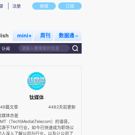
录
注册
商城
订阅
lish
mini+
周刊
数据通
讣闻
钛媒体
549篇文章
4482天前更新
钛媒体亦是
TMT（Tech\Media\Telecom）的谐音，
起源于TMT行业，如今已快速成为职场公
司人深入了解公司与行业，以及让公司了