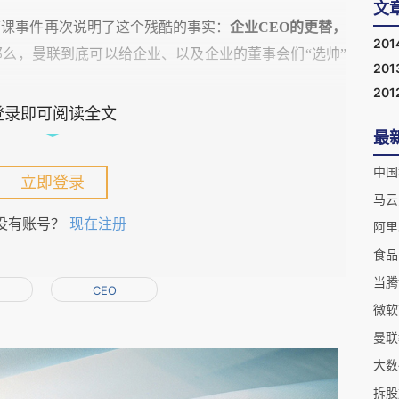
文
下课事件再次说明了这个残酷的事实：
企业CEO的更替，
201
那么，曼联到底可以给企业、以及企业的董事会们“选帅”
201
201
登录即可阅读全文
Quartz投资博客
：
最
立即登录
耶斯注定就是曼联史上的悲剧角色。
没有账号？
现在注册
阿里
食品
练大卫·莫耶斯下课，弹冠相庆送走败军之将者有之，唏
当腾
CEO
明问题：屈指算来，莫耶斯在总教头的位置上只坐了10
微软
差的联赛成绩单。
曼联
大数
业球队之一，曾20次获得英超桂冠。其中13座奖杯是在
拆股
去年的那座冠军。弗格森（Alex Ferguson）执教球