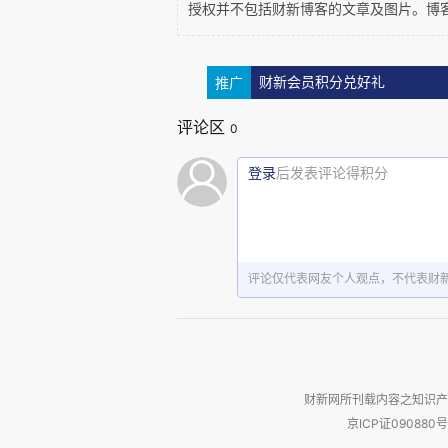
授权并不包括财新博客的文章及图片。博
首席执行官的任期定在15
年
推广
财新会员积分兑好礼
平均任期目前约为十年。
评论区
0
事实上，很少有哪位CEO接手以
登录
后发表评论得积分
用电气的杰夫·伊梅尔特、微软的史蒂
古话所说，“珠玉在前，新不如故”。
伦敦一家高管猎头公司Veni Par
评论仅代表网友个人观点，不代表财
和那些顶着英雄光环的前辈相比，这些继任者的表
究其原因，保守的公司董事通常对
能复制前任的之前几十年身居同一高
财新网所刊载内容之知识产
异于亲手给自己埋下了失望的种子。
京ICP证090880号