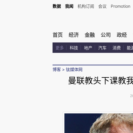
数据
我闻
机构订阅
会议
Promotion
首页
经济
金融
公司
政经
更多
科技
地产
汽车
消费
能
博客
>
钛媒体网
曼联教头下课教我
2