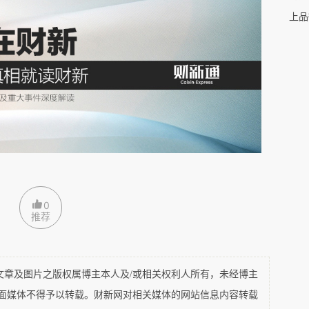
业的首席执行官，以他的战绩估计，应该只有领导一流标
上品
以影响力和成就论，也只是略逊于执掌伯克希尔哈撒韦的
埃里森。
权力交接向来是个棘手的问题；
可要是在一家声名远扬的
，替换一位老资格的最高领导者，那就更加让人头痛了。
市（跨国）公司，
曼联的身份绝不仅是职业体育队，还是
0
推荐
，
不论是替换任期太长的还是任期太短的这类高管，企业
及图片之版权属博主本人及/或相关权利人所有，未经博主
美国企业的研究，还特别衡量了首席执行官离职三年后的
平面媒体不得予以转载。财新网对相关媒体的网站信息内容转载