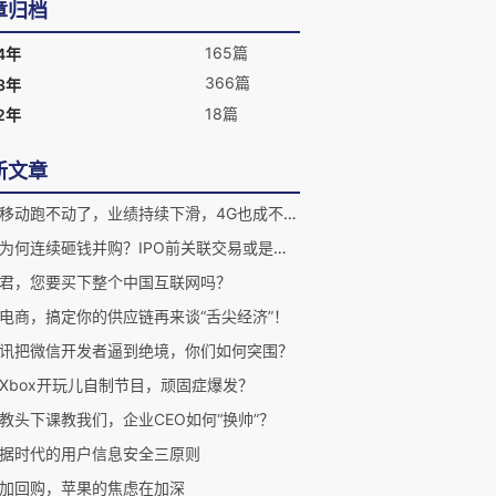
章归档
165篇
4年
366篇
3年
18篇
2年
新文章
中国移动跑不动了，业绩持续下滑，4G也成不了救星？
马云为何连续砸钱并购？IPO前关联交易或是其心中的痛
君，您要买下整个中国互联网吗？
电商，搞定你的供应链再来谈“舌尖经济”！
讯把微信开发者逼到绝境，你们如何突围？
Xbox开玩儿自制节目，顽固症爆发？
教头下课教我们，企业CEO如何“换帅”？
据时代的用户信息安全三原则
加回购，苹果的焦虑在加深